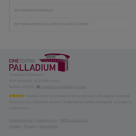
INFORMATIVA PRIVACY
INFORMAZIONI SULLA POLITICA DEI COOKIE
Cineteatro Palladium
Via Fiumicella, 12
23900
Lecco
0341 361533
info@cinemapalladium.com
Valutato
4.3
/
5
su un totale di
85
recensioni sulla
pagina Facebook
.
Cinema a Lecco
di
prima visione
. Ospita anche
spettacoli teatrali
,
rassegne
e
conferenze.
Cinema Lecco
|
Teatro Lecco
|
Affitto sala Lecco
Cookie
|
Privacy
|
Newsletter